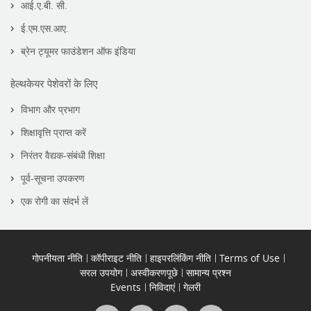
आई.ए.बी. सी.
ई.एम.एस.आए.
ब्रेन ट्यूमर फाउंडेशन ऑफ इंडिया
हेल्थकेयर पेशेवरों के लिए
विभाग और प्रभाग
शिक्षावृत्ति प्राप्त करें
निरंतर वैद्यक-संबंधी शिक्षा
पूर्व-सूचना उपकरण
एक रोगी का संदर्भ लें
गोपनीयता नीति
कॉपीराइट नीति
हाइपरलिंकिंग नीति
Terms of Use
सरल उपयोग
अस्वीकरणपूछे
सामान्य प्रश्न
Events
निविदाएं
गेलरी