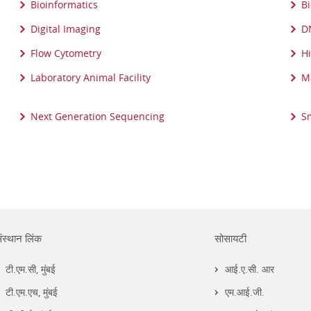
Bioinformatics
Bi
Digital Imaging
D
Flow Cytometry
Hi
Laboratory Animal Facility
M
Next Generation Sequencing
S
ंस्थान लिंक
सोसायटी
टी.एम.सी, मुंबई
आई.ए.सी. आर
टी.एम.एच, मुंबई
एम.आई.जी.