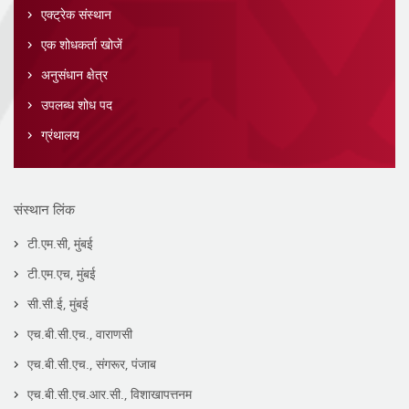
एक्ट्रेक संस्थान
एक शोधकर्ता खोजें
अनुसंधान क्षेत्र
उपलब्ध शोध पद
ग्रंथालय
संस्थान लिंक
टी.एम.सी, मुंबई
टी.एम.एच, मुंबई
सी.सी.ई, मुंबई
एच.बी.सी.एच., वाराणसी
एच.बी.सी.एच., संगरूर, पंजाब
एच.बी.सी.एच.आर.सी., विशाखापत्तनम