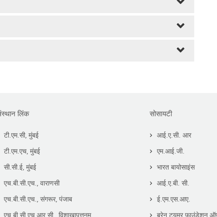
ंस्थान लिंक
सोसायटी
टी.एम.सी, मुंबई
आई.ए.सी. आर
टी.एम.एच, मुंबई
एम.आई.जी.
सी.सी.ई, मुंबई
भारत बायोसाइंस
एच.बी.सी.एच., वाराणसी
आई.ए.बी. सी.
एच.बी.सी.एच., संगरूर, पंजाब
ई.एम.एस.आए.
एच.बी.सी.एच.आर.सी., विशाखापत्तनम
ब्रेन ट्यूमर फाउंडेशन ऑ