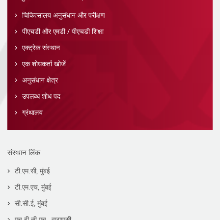
चिकित्सालय अनुसंधान और परीक्षण
पीएचडी और एमडी / पीएचडी शिक्षा
एक्ट्रेक संस्थान
एक शोधकर्ता खोजें
अनुसंधान क्षेत्र
उपलब्ध शोध पद
ग्रंथालय
संस्थान लिंक
टी.एम.सी, मुंबई
टी.एम.एच, मुंबई
सी.सी.ई, मुंबई
एच.बी.सी.एच., वाराणसी