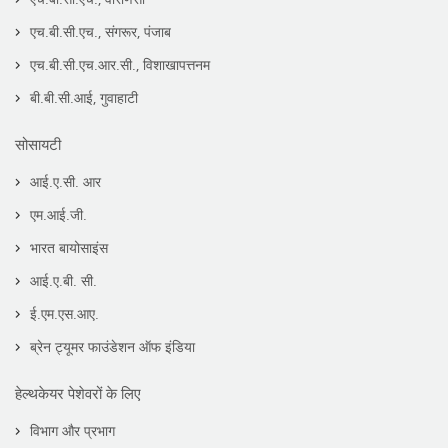
एच.बी.सी.एच., संगरूर, पंजाब
एच.बी.सी.एच.आर.सी., विशाखापत्तनम
बी.बी.सी.आई, गुवाहाटी
सोसायटी
आई.ए.सी. आर
एम.आई.जी.
भारत बायोसाइंस
आई.ए.बी. सी.
ई.एम.एस.आए.
ब्रेन ट्यूमर फाउंडेशन ऑफ इंडिया
हेल्थकेयर पेशेवरों के लिए
विभाग और प्रभाग