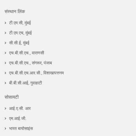
संस्थान लिंक
टी.एम.सी, मुंबई
टी.एम.एच, मुंबई
सी.सी.ई, मुंबई
एच.बी.सी.एच., वाराणसी
एच.बी.सी.एच., संगरूर, पंजाब
एच.बी.सी.एच.आर.सी., विशाखापत्तनम
बी.बी.सी.आई, गुवाहाटी
सोसायटी
आई.ए.सी. आर
एम.आई.जी.
भारत बायोसाइंस