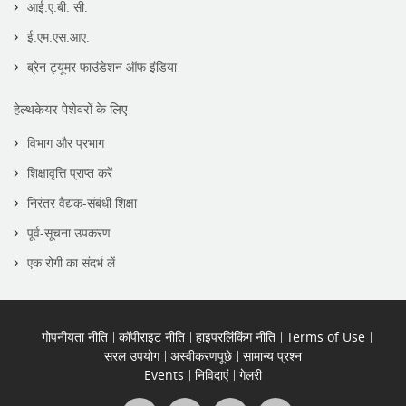
आई.ए.बी. सी.
ई.एम.एस.आए.
ब्रेन ट्यूमर फाउंडेशन ऑफ इंडिया
हेल्थकेयर पेशेवरों के लिए
विभाग और प्रभाग
शिक्षावृत्ति प्राप्त करें
निरंतर वैद्यक-संबंधी शिक्षा
पूर्व-सूचना उपकरण
एक रोगी का संदर्भ लें
गोपनीयता नीति
कॉपीराइट नीति
हाइपरलिंकिंग नीति
Terms of Use
सरल उपयोग
अस्वीकरणपूछे
सामान्य प्रश्न
Events
निविदाएं
गेलरी