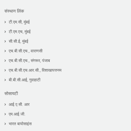
संस्थान लिंक
टी.एम.सी, मुंबई
टी.एम.एच, मुंबई
सी.सी.ई, मुंबई
एच.बी.सी.एच., वाराणसी
एच.बी.सी.एच., संगरूर, पंजाब
एच.बी.सी.एच.आर.सी., विशाखापत्तनम
बी.बी.सी.आई, गुवाहाटी
सोसायटी
आई.ए.सी. आर
एम.आई.जी.
भारत बायोसाइंस