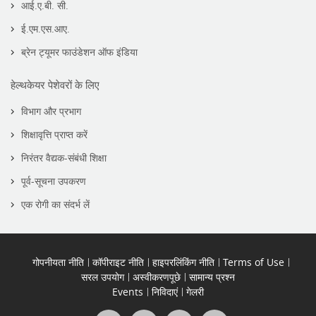
आई.ए.बी. सी.
ई.एम.एस.आए.
ब्रेन ट्यूमर फाउंडेशन ऑफ इंडिया
हेल्थकेयर पेशेवरों के लिए
विभाग और प्रभाग
शिक्षावृत्ति प्राप्त करें
निरंतर वैद्यक-संबंधी शिक्षा
पूर्व-सूचना उपकरण
एक रोगी का संदर्भ लें
गोपनीयता नीति
कॉपीराइट नीति
हाइपरलिंकिंग नीति
Terms of Use
सरल उपयोग
अस्वीकरणपूछे
सामान्य प्रश्न
Events
निविदाएं
गेलरी