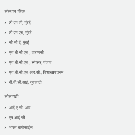
संस्थान लिंक
टी.एम.सी, मुंबई
टी.एम.एच, मुंबई
सी.सी.ई, मुंबई
एच.बी.सी.एच., वाराणसी
एच.बी.सी.एच., संगरूर, पंजाब
एच.बी.सी.एच.आर.सी., विशाखापत्तनम
बी.बी.सी.आई, गुवाहाटी
सोसायटी
आई.ए.सी. आर
एम.आई.जी.
भारत बायोसाइंस