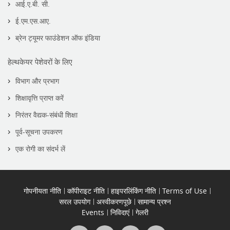
आई.ए.बी. सी.
ई.एम.एस.आए.
ब्रेन ट्यूमर फाउंडेशन ऑफ इंडिया
हेल्थकेयर पेशेवरों के लिए
विभाग और प्रभाग
शिक्षावृत्ति प्राप्त करें
निरंतर वैद्यक-संबंधी शिक्षा
पूर्व-सूचना उपकरण
एक रोगी का संदर्भ लें
गोपनीयता नीति
कॉपीराइट नीति
हाइपरलिंकिंग नीति
Terms of Use
सरल उपयोग
अस्वीकरणपूछे
सामान्य प्रश्न
Events
निविदाएं
गेलरी