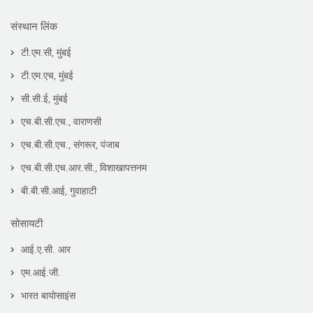
संस्थान लिंक
टी.एम.सी, मुंबई
टी.एम.एच, मुंबई
सी.सी.ई, मुंबई
एच.बी.सी.एच., वाराणसी
एच.बी.सी.एच., संगरूर, पंजाब
एच.बी.सी.एच.आर.सी., विशाखापत्तनम
बी.बी.सी.आई, गुवाहाटी
सोसायटी
आई.ए.सी. आर
एम.आई.जी.
भारत बायोसाइंस