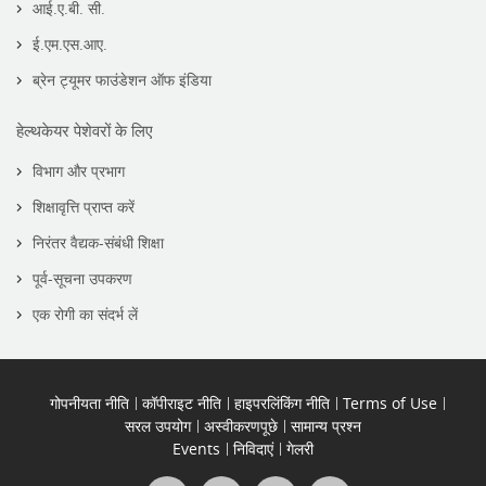
आई.ए.बी. सी.
ई.एम.एस.आए.
ब्रेन ट्यूमर फाउंडेशन ऑफ इंडिया
हेल्थकेयर पेशेवरों के लिए
विभाग और प्रभाग
शिक्षावृत्ति प्राप्त करें
निरंतर वैद्यक-संबंधी शिक्षा
पूर्व-सूचना उपकरण
एक रोगी का संदर्भ लें
गोपनीयता नीति
कॉपीराइट नीति
हाइपरलिंकिंग नीति
Terms of Use
सरल उपयोग
अस्वीकरणपूछे
सामान्य प्रश्न
Events
निविदाएं
गेलरी